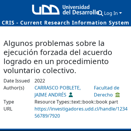
Log In
CRIS - Current Research Information System
Communities & Collections
Details
Algunos problemas sobre la
Research Outputs
ejecución forzada del acuerdo
Fundings & Projects
logrado en un procedimiento
Researchers
voluntario colectivo.
Datasets
Date Issued
2022
Author(s)
CARRASCO POBLETE,
Facultad de
Statistics
JAIME ANDRÉS
Derecho
Type
Resource Types::text::book::book part
URL
https://investigadores.udd.cl/handle/1234
56789/7920