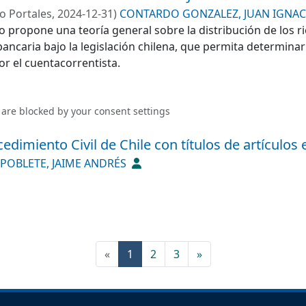
o Portales
,
2024-12-31
)
CONTARDO GONZALEZ, JUAN IGNA
TE, JAIME ANDRÉS
o propone una teoría general sobre la distribución de los r
bancaria bajo la legislación chilena, que permita determina
r el cuentacorrentista.
 are blocked by your
consent settings
dimiento Civil de Chile con títulos de artículos e
POBLETE, JAIME ANDRÉS
(current)
«
1
2
3
»