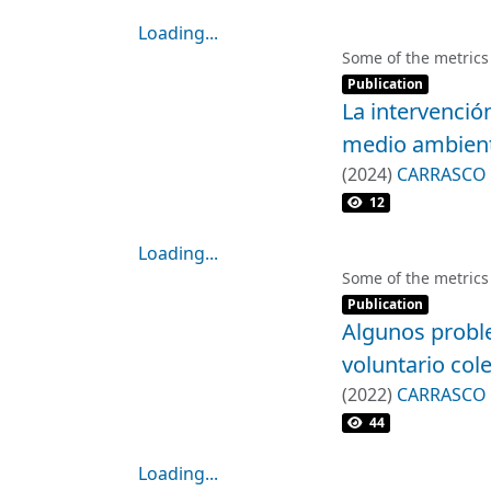
Loading...
Loading...
Some of the metrics
Item type:
,
Publication
La intervenció
medio ambient
(
2024
)
CARRASCO 
12
Loading...
Loading...
Some of the metrics
Item type:
,
Publication
Algunos probl
voluntario cole
(
2022
)
CARRASCO 
44
Loading...