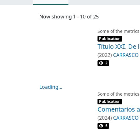
Now showing
1 - 10 of 25
Some of the metrics
Item type:
,
Publication
Título XXI. De 
(
2022
)
CARRASCO 
2
Loading...
Loading...
Some of the metrics
Item type:
,
Publication
Comentarios al
(
2024
)
CARRASCO 
5