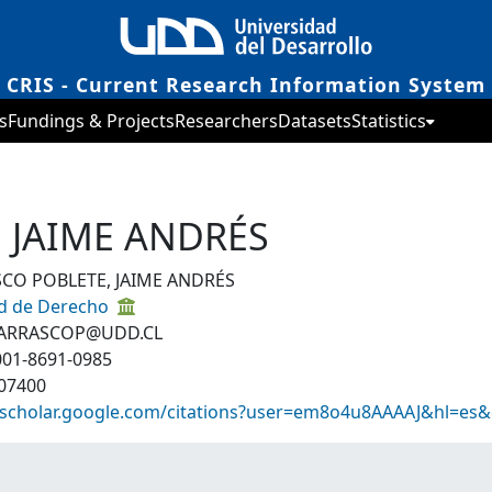
CRIS - Current Research Information System
s
Fundings & Projects
Researchers
Datasets
Statistics
 JAIME ANDRÉS
CO POBLETE, JAIME ANDRÉS
ad de Derecho
CARRASCOP@UDD.CL
001-8691-0985
07400
//scholar.google.com/citations?user=em8o4u8AAAAJ&hl=es&