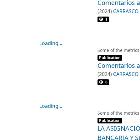
Comentarios al
(
2024
)
CARRASCO 
1
Loading...
Loading...
Some of the metrics
Item type:
,
Publication
Comentarios al
(
2024
)
CARRASCO 
6
Loading...
Loading...
Some of the metrics
Item type:
,
Publication
LA ASIGNACI
BANCARIA Y 