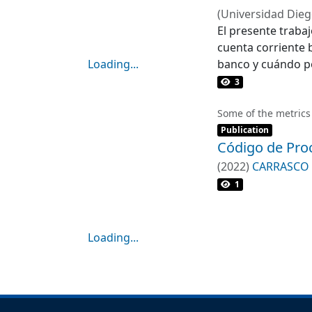
(
Universidad Dieg
CARRASCO POBLE
El presente trabaj
cuenta corriente 
Loading...
banco y cuándo po
Loading...
3
Some of the metrics
Item type:
,
Publication
Código de Proce
(
2022
)
CARRASCO 
1
Loading...
Loading...