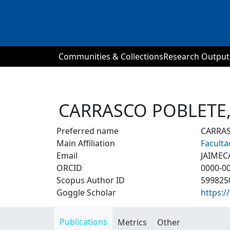
Communities & Collections
Research Output
CARRASCO POBLETE,
Preferred name
CARRAS
Main Affiliation
Facult
Email
JAIME
ORCID
0000-0
Scopus Author ID
599825
Goggle Scholar
https:
Publications
Metrics
Other