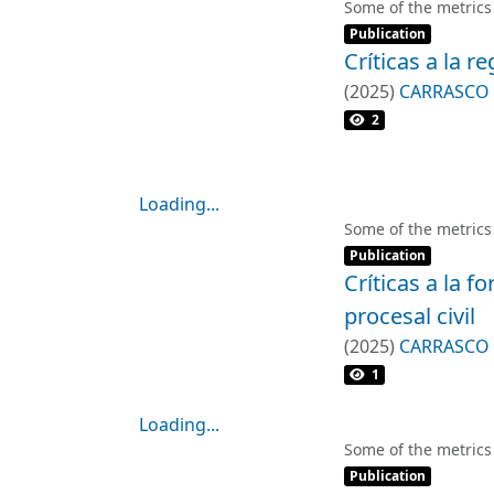
Loading...
Some of the metrics
Item type:
,
Publication
Críticas a la r
(
2025
)
CARRASCO 
2
Loading...
Loading...
Some of the metrics
Item type:
,
Publication
Críticas a la 
procesal civil
(
2025
)
CARRASCO 
1
Loading...
Loading...
Some of the metrics
Item type:
,
Publication